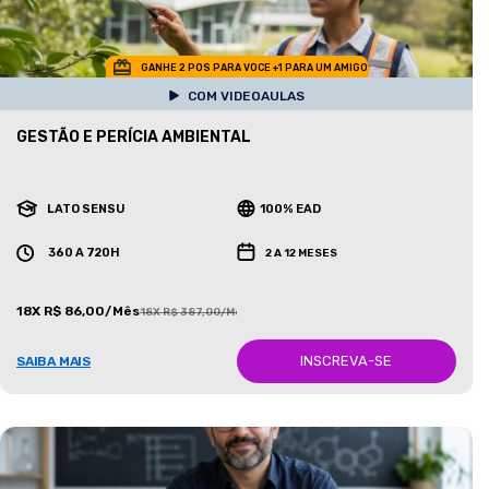
GANHE 2 POS PARA VOCE +1 PARA UM AMIGO
COM VIDEOAULAS
GESTÃO E PERÍCIA AMBIENTAL
LATO SENSU
100% EAD
360 A 720H
2 A 12 MESES
18X R$ 86,00/Mês
18X R$ 387,00/Mês
INSCREVA-SE
SAIBA MAIS