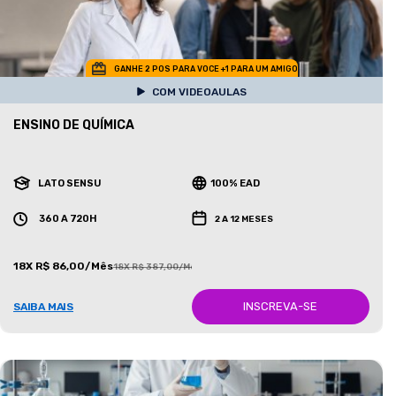
GANHE 2 POS PARA VOCE +1 PARA UM AMIGO
COM VIDEOAULAS
ENSINO DE QUÍMICA
LATO SENSU
100% EAD
360 A 720H
2 A 12 MESES
18X R$ 86,00/Mês
18X R$ 387,00/Mês
INSCREVA-SE
SAIBA MAIS