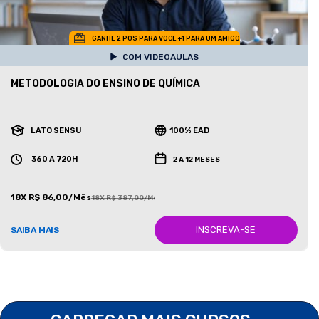
GANHE 2 POS PARA VOCE +1 PARA UM AMIGO
COM VIDEOAULAS
METODOLOGIA DO ENSINO DE QUÍMICA
LATO SENSU
100% EAD
360 A 720H
2 A 12 MESES
18X R$ 86,00/Mês
18X R$ 387,00/Mês
INSCREVA-SE
SAIBA MAIS