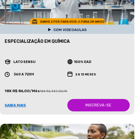
GANHE 2 POS PARA VOCE +1 PARA UM AMIGO
COM VIDEOAULAS
ESPECIALIZAÇÃO EM QUÍMICA
LATO SENSU
100% EAD
360 A 720H
2 A 12 MESES
18X R$ 86,00/Mês
18X R$ 387,00/Mês
INSCREVA-SE
SAIBA MAIS