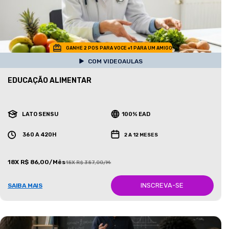
GANHE 2 POS PARA VOCE +1 PARA UM AMIGO
COM VIDEOAULAS
EDUCAÇÃO ALIMENTAR
LATO SENSU
100% EAD
360 A 420H
2 A 12 MESES
18X R$ 86,00/Mês
18X R$ 387,00/Mês
INSCREVA-SE
SAIBA MAIS