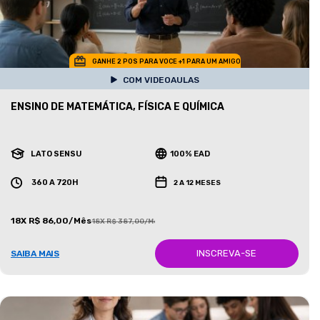
GANHE 2 POS PARA VOCE +1 PARA UM AMIGO
COM VIDEOAULAS
ENSINO DE MATEMÁTICA, FÍSICA E QUÍMICA
LATO SENSU
100% EAD
360 A 720H
2 A 12 MESES
18X R$ 86,00/Mês
18X R$ 387,00/Mês
INSCREVA-SE
SAIBA MAIS