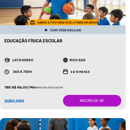
GANHE 2 POS PARA VOCE +1 PARA UM AMIGO
COM VIDEOAULAS
EDUCAÇÃO FÍSICA ESCOLAR
LATO SENSU
100% EAD
360 A 720H
2 A 12 MESES
18X R$ 86,00/Mês
18X R$ 387,00/Mês
INSCREVA-SE
SAIBA MAIS