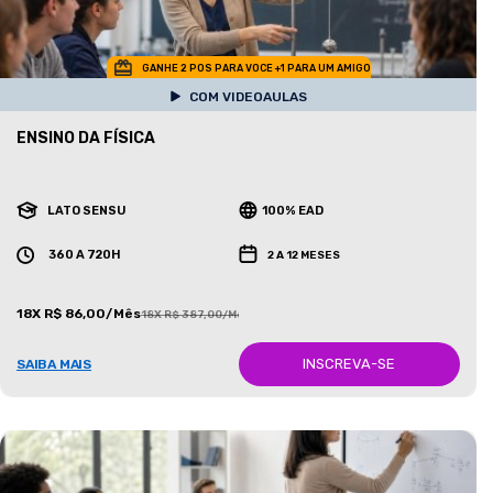
GANHE 2 POS PARA VOCE +1 PARA UM AMIGO
COM VIDEOAULAS
ENSINO DA FÍSICA
LATO SENSU
100% EAD
360 A 720H
2 A 12 MESES
18X R$ 86,00/Mês
18X R$ 387,00/Mês
INSCREVA-SE
SAIBA MAIS