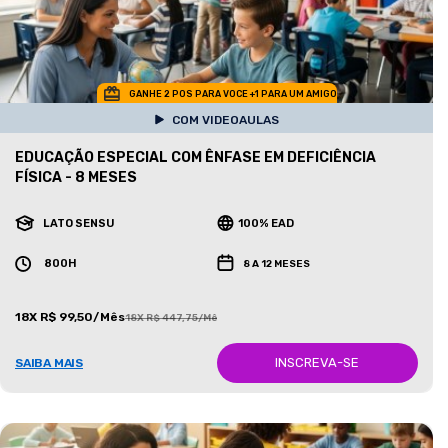
GANHE 2 POS PARA VOCE +1 PARA UM AMIGO
COM VIDEOAULAS
EDUCAÇÃO ESPECIAL COM ÊNFASE EM DEFICIÊNCIA
FÍSICA - 8 MESES
LATO SENSU
100% EAD
800H
8 A 12 MESES
18X R$ 99,50/Mês
18X R$ 447,75/Mês
INSCREVA-SE
SAIBA MAIS