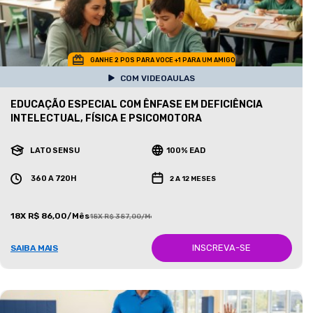
GANHE 2 POS PARA VOCE +1 PARA UM AMIGO
COM VIDEOAULAS
EDUCAÇÃO ESPECIAL COM ÊNFASE EM DEFICIÊNCIA
INTELECTUAL, FÍSICA E PSICOMOTORA
LATO SENSU
100% EAD
360 A 720H
2 A 12 MESES
18X R$ 86,00/Mês
18X R$ 387,00/Mês
INSCREVA-SE
SAIBA MAIS