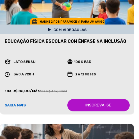
GANHE 2 POS PARA VOCE +1 PARA UM AMIGO
COM VIDEOAULAS
EDUCAÇÃO FÍSICA ESCOLAR COM ÊNFASE NA INCLUSÃO
LATO SENSU
100% EAD
360 A 720H
2 A 12 MESES
18X R$ 86,00/Mês
18X R$ 387,00/Mês
INSCREVA-SE
SAIBA MAIS