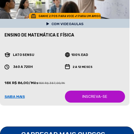
GANHE 2 POS PARA VOCE +1 PARA UM AMIGO
COM VIDEOAULAS
ENSINO DE MATEMÁTICA E FÍSICA
LATO SENSU
100% EAD
360 A 720H
2 A 12 MESES
18X R$ 86,00/Mês
18X R$ 387,00/Mês
INSCREVA-SE
SAIBA MAIS