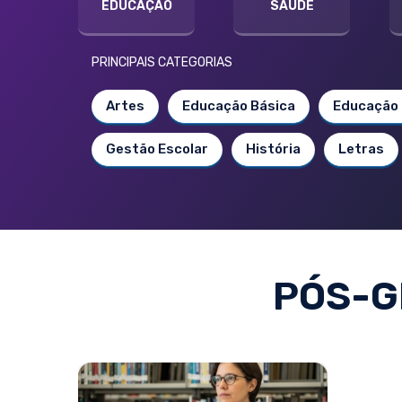
EDUCAÇÃO
SAÚDE
PRINCIPAIS CATEGORIAS
Artes
Educação Básica
Educação 
Gestão Escolar
História
Letras
PÓS-G