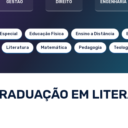
GESTÃO
DIREITO
ENGENHARIA
Especial
Educação Física
Ensino a Distância
Literatura
Matemática
Pedagogia
Teolog
RADUAÇÃO EM LITE