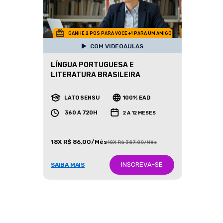
GANHE 2 POS PARA VOCE +1 PARA UM AMIGO
COM VIDEOAULAS
LÍNGUA PORTUGUESA E
LITERATURA BRASILEIRA
LATO SENSU
100% EAD
360 A 720H
2 A 12 MESES
18X R$ 86,00/Mês
18X R$ 387,00/Mês
INSCREVA-SE
SAIBA MAIS