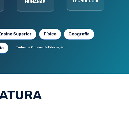
TECNOLOGIA
HUMANAS
Ensino Superior
Física
Geografia
ia
Todos os Cursos de Educação
RATURA