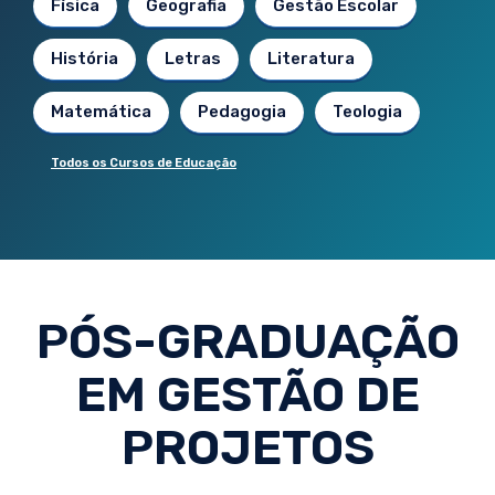
Física
Geografia
Gestão Escolar
História
Letras
Literatura
Matemática
Pedagogia
Teologia
Todos os Cursos de Educação
PÓS-GRADUAÇÃO
EM GESTÃO DE
PROJETOS