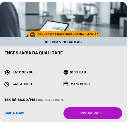
GANHE 2 POS PARA VOCE +1 PARA UM AMIGO
COM VIDEOAULAS
ENGENHARIA DA QUALIDADE
LATO SENSU
100% EAD
360 A 720H
2 A 12 MESES
18X R$ 86,00/Mês
18X R$ 387,00/Mês
INSCREVA-SE
SAIBA MAIS