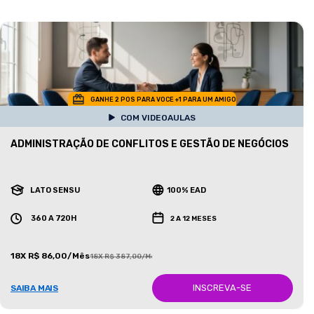
GANHE 2 POS PARA VOCE +1 PARA UM AMIGO
COM VIDEOAULAS
ADMINISTRAÇÃO DE CONFLITOS E GESTÃO DE NEGÓCIOS
LATO SENSU
100% EAD
360 A 720H
2 A 12 MESES
18X R$ 86,00/Mês
18X R$ 387,00/Mês
INSCREVA-SE
SAIBA MAIS