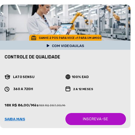
GANHE 2 POS PARA VOCE +1 PARA UM AMIGO
COM VIDEOAULAS
CONTROLE DE QUALIDADE
LATO SENSU
100% EAD
360 A 720H
2 A 12 MESES
18X R$ 86,00/Mês
18X R$ 387,00/Mês
INSCREVA-SE
SAIBA MAIS