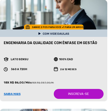
GANHE 2 POS PARA VOCE +1 PARA UM AMIGO
COM VIDEOAULAS
ENGENHARIA DA QUALIDADE COM ÊNFASE EM GESTÃO
LATO SENSU
100% EAD
360 A 720H
2 A 12 MESES
18X R$ 86,00/Mês
18X R$ 387,00/Mês
INSCREVA-SE
SAIBA MAIS