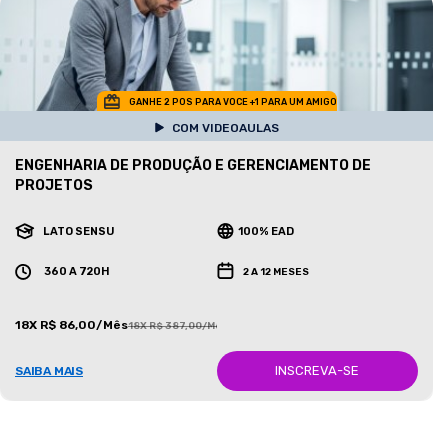
GANHE 2 POS PARA VOCE +1 PARA UM AMIGO
COM VIDEOAULAS
ENGENHARIA DE PRODUÇÃO E GERENCIAMENTO DE
PROJETOS
LATO SENSU
100% EAD
360 A 720H
2 A 12 MESES
18X R$ 86,00/Mês
18X R$ 387,00/Mês
INSCREVA-SE
SAIBA MAIS