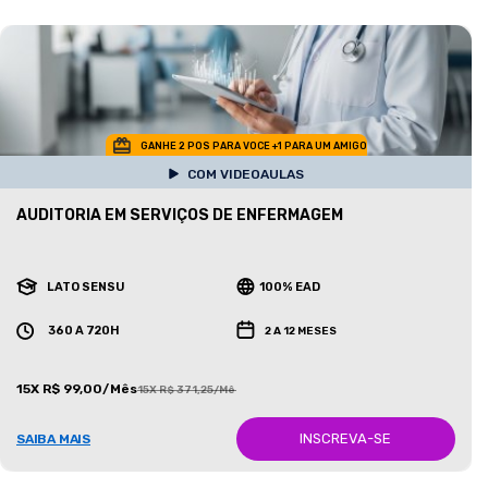
GANHE 2 POS PARA VOCE +1 PARA UM AMIGO
COM VIDEOAULAS
AUDITORIA EM SERVIÇOS DE ENFERMAGEM
LATO SENSU
100% EAD
360 A 720H
2 A 12 MESES
15X R$ 99,00/Mês
15X R$ 371,25/Mês
INSCREVA-SE
SAIBA MAIS