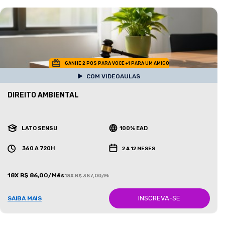
GANHE 2 POS PARA VOCE +1 PARA UM AMIGO
COM VIDEOAULAS
DIREITO AMBIENTAL
LATO SENSU
100% EAD
360 A 720H
2 A 12 MESES
18X R$ 86,00/Mês
18X R$ 387,00/Mês
INSCREVA-SE
SAIBA MAIS