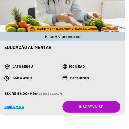
GANHE 2 POS PARA VOCE +1 PARA UM AMIGO
COM VIDEOAULAS
EDUCAÇÃO ALIMENTAR
LATO SENSU
100% EAD
360 A 420H
2 A 12 MESES
18X R$ 86,00/Mês
18X R$ 387,00/Mês
INSCREVA-SE
SAIBA MAIS