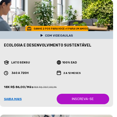
GANHE 2 POS PARA VOCE +1 PARA UM AMIGO
COM VIDEOAULAS
ECOLOGIA E DESENVOLVIMENTO SUSTENTÁVEL
LATO SENSU
100% EAD
360 A 720H
2 A 12 MESES
18X R$ 86,00/Mês
18X R$ 387,00/Mês
INSCREVA-SE
SAIBA MAIS