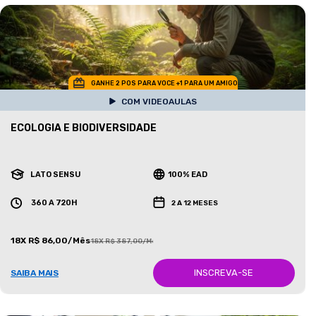
GANHE 2 POS PARA VOCE +1 PARA UM AMIGO
COM VIDEOAULAS
ECOLOGIA E BIODIVERSIDADE
LATO SENSU
100% EAD
360 A 720H
2 A 12 MESES
18X R$ 86,00/Mês
18X R$ 387,00/Mês
INSCREVA-SE
SAIBA MAIS