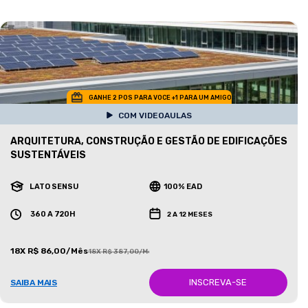
GANHE 2 POS PARA VOCE +1 PARA UM AMIGO
COM VIDEOAULAS
ARQUITETURA, CONSTRUÇÃO E GESTÃO DE EDIFICAÇÕES
SUSTENTÁVEIS
LATO SENSU
100% EAD
360 A 720H
2 A 12 MESES
18X R$ 86,00/Mês
18X R$ 387,00/Mês
INSCREVA-SE
SAIBA MAIS