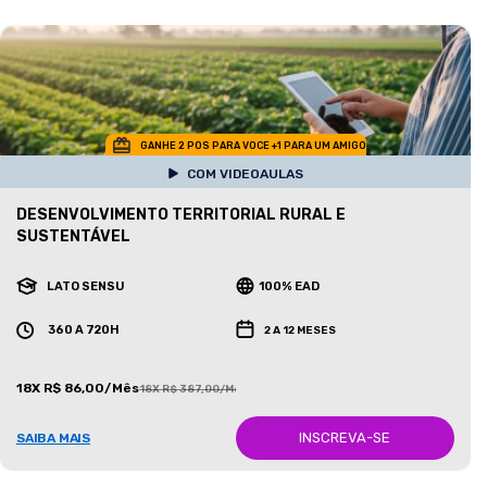
GANHE 2 POS PARA VOCE +1 PARA UM AMIGO
COM VIDEOAULAS
DESENVOLVIMENTO TERRITORIAL RURAL E
SUSTENTÁVEL
LATO SENSU
100% EAD
360 A 720H
2 A 12 MESES
18X R$ 86,00/Mês
18X R$ 387,00/Mês
INSCREVA-SE
SAIBA MAIS