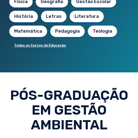
Física
Geografia
Gestão Escolar
História
Letras
Literatura
Matemática
Pedagogia
Teologia
Todos os Cursos de Educação
PÓS-GRADUAÇÃO
EM GESTÃO
AMBIENTAL