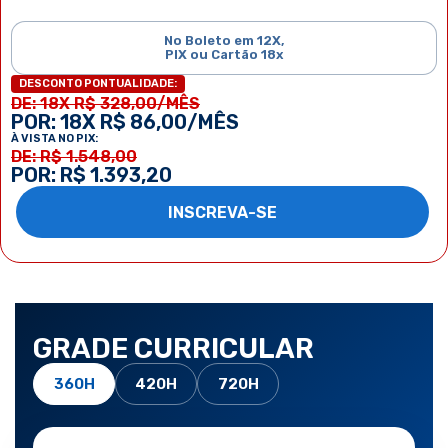
No Boleto em 12X,
PIX ou Cartão 18x
DESCONTO PONTUALIDADE:
DE: 18X R$ 328,00/MÊS
POR: 18X R$ 86,00/MÊS
À VISTA NO PIX:
DE: R$ 1.548,00
POR: R$ 1.393,20
INSCREVA-SE
GRADE CURRICULAR
360H
420H
720H